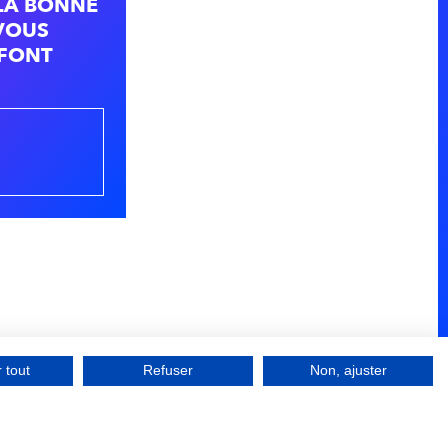
 LA BONNE
VOUS
 FONT
 tout
Refuser
Non, ajuster