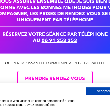
NOUS ASSURER ENSEMBLE QUE JE SUIS BIEN
SONNE AVEC LES BONNES MÉTHODES POUR 
MPAGNER, LES PRISES DE RENDEZ-VOUS SE
UNIQUEMENT PAR TÉLÉPHONE
RÉSERVEZ VOTRE SÉANCE PAR TÉLÉPHONE
AU
06 91 253 353
OU EN REMPLISSANT LE FORMULAIRE AFIN D’ÊTRE RAPPELÉ
PRENDRE RENDEZ-VOUS
Accepter
Politique de confidentialité
Mentions légales
notre site Web, afficher un contenu personnalisé et vous
 que nous utilisons, ouvrez les paramètres.